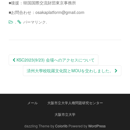
■後援：韓国国際交流財団東京事務所
■お問合わせ：osakaplatform@gmail.com
.
.
パーマリンク
投
KSC2023(9/23) 会場へのアクセスについて
稿
済州大學校耽羅文化院とMOUを交わしました。
ナ
ビ
ゲ
ー
メール
大阪市立大学人権問題研究センター
シ
大阪市立大学
ョ
ン
dazzling Theme by
Colorlib
Powered by
WordPress