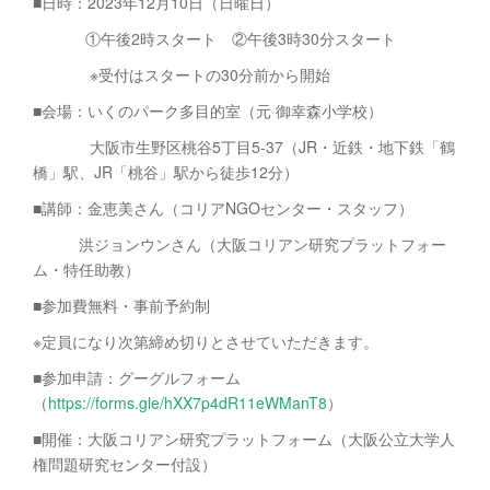
■日時：2023年12月10日（日曜日）
①午後2時スタート ②午後3時30分スタート
※受付はスタートの30分前から開始
■会場：いくのパーク多目的室（元 御幸森小学校）
大阪市生野区桃谷5丁目5-37（JR・近鉄・地下鉄「鶴
橋」駅、JR「桃谷」駅から徒歩12分）
■講師：金恵美さん（コリアNGOセンター・スタッフ）
洪ジョンウンさん（大阪コリアン研究プラットフォー
ム・特任助教）
■参加費無料・事前予約制
※定員になり次第締め切りとさせていただきます。
■参加申請：グーグルフォーム
（
https://forms.gle/hXX7p4dR11eWManT8
）
■開催：大阪コリアン研究プラットフォーム（大阪公立大学人
権問題研究センター付設）