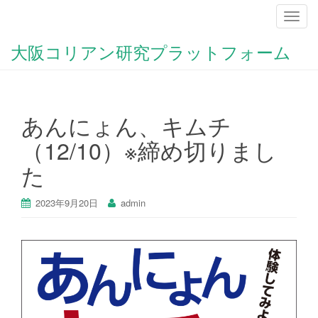
ナ
ビ
大阪コリアン研究プラットフォーム
ゲ
ー
シ
ョ
あんにょん、キムチ
ン
を
（12/10）※締め切りまし
切
た
り
替
え
2023年9月20日
admin