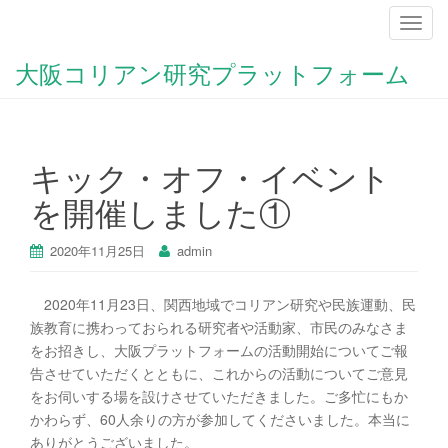
ナ
ビ
大阪コリアン研究プラットフォーム
ゲ
ー
シ
ョ
キック・オフ・イベント
ン
を
を開催しました①
切
り
2020年11月25日
admin
替
え
2020年11月23日、関西地域でコリアン研究や民族運動、民
族教育に携わっておられる研究者や活動家、市民のみなさま
をお招きし、大阪プラットフォームの活動開始についてご報
告させていただくとともに、これからの活動についてご意見
をお伺いする場を設けさせていただきました。ご多忙にもか
かわらず、60人余りの方が参加してくださいました。本当に
ありがとうございました。