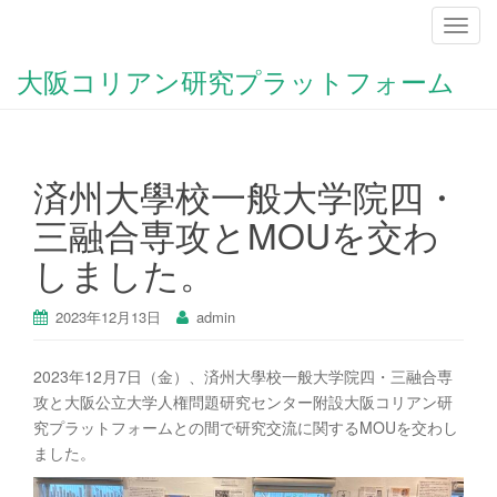
ナ
ビ
大阪コリアン研究プラットフォーム
ゲ
ー
シ
ョ
済州大學校一般大学院四・
ン
を
三融合専攻とMOUを交わ
切
しました。
り
替
え
2023年12月13日
admin
2023年12月7日（金）、済州大學校一般大学院四・三融合専
攻と大阪公立大学人権問題研究センター附設大阪コリアン研
究プラットフォームとの間で研究交流に関するMOUを交わし
ました。