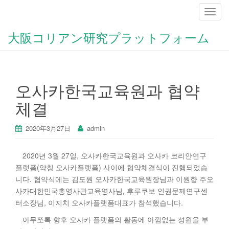
ナ
ビ
大阪コリアン研究プラットフォーム
ゲ
ー
シ
ョ
오사카한국교육원과 협약
ン
を
체결
切
り
2020年3月27日
admin
替
え
2020년 3월 27일, 오사카한국교육원과 오사카 코리안연구
플랫폼(약칭 오사카플랫폼) 사이에 협약체결식이 진행되었습
니다. 협약식에는 김도원 오사카한국교육원장님과 이원향 주오
사카대한민국총영사관교육영사님, 후루쿠보 인권문제연구센
터소장님, 이지치 오사카플랫폼대표가 참석했습니다.
아무쪼록 향후 오사카 플랫폼의 활동에 아낌없는 성원을 부